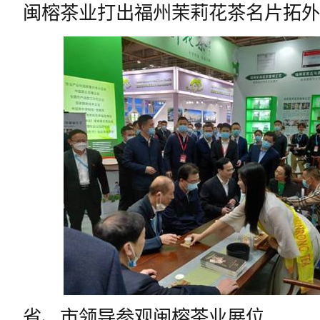
闽榕茶业打出福州茉莉花茶名片拓外
省、市领导参观闽榕茶业展位