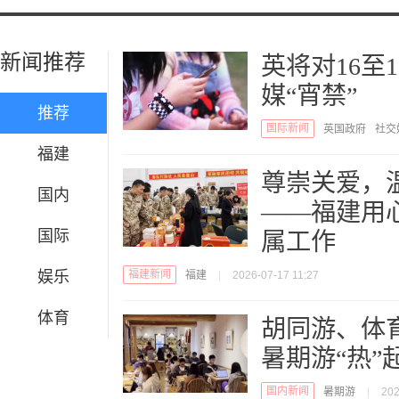
新闻推荐
英将对16至
媒“宵禁”
推荐
国际新闻
英国政府
社交
福建
尊崇关爱，
国内
——福建用
国际
属工作
娱乐
福建新闻
福建
|
2026-07-17 11:27
体育
胡同游、体
暑期游“热”
国内新闻
暑期游
|
202