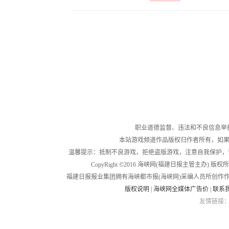
职业道德监督、违法和不良信息举报电话：05
本站游戏频道作品版权归作者所有，如果
温馨提示：抵制不良游戏，拒绝盗版游戏，注意自我保护，
CopyRight ©2016 海峡网(福建日报主管主办) 版权所有
福建日报报业集团拥有海峡都市报(海峡网)采编人员所创作
版权说明
|
海峡网全媒体广告价
|
联系
友情链接