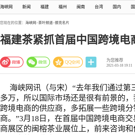
海峡网
新闻
福建
福州
闽南
台湾
国内
国
您现在的位置：
海峡网
>
茶叶频道
>
擦亮名片
福建茶紧抓首届中国跨境电
为您推荐
2021-03-18 19:11
海峡网
讯（与宋）“去年我们通过第三
多万，所以国际市场还是很有前景的，
跨境电商的供应商，多拓展一些跨境分
商。”3月18日，在首届中国跨境电商交
商展区的闽榕
茶
业展位上，前来咨询和