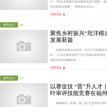
行，700多名闽商代表在椰风海韵中聚集，
开的新商业版图。 “闽商商会志&m……
详情浏览
擦亮名片
聚焦乡村振兴“坦洋模式
发展新篇
在闽东的青山绿水间，坦洋工夫跨越百年
红”，不仅在唇齿间留下历久弥新的鲜纯清甘
因茶而兴的温暖故事。 ……
详情浏览
擦亮名片
以赛促技 “晋”升人才
叶审评技能竞赛在福
海峡网讯（宋茶）第三届“五里亭杯”茶叶审