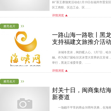
杯”茶王赛颁奖活动在1月19日在福州市晋安
区工商联、区总工会、区……
详情浏览
擦亮名片
一路山海一路歌丨黑
支持福建文旅推介活
冰城冬意浓，闽韵暖人心。1月7日，哈
融。作为第27届哈尔滨冰雪大世界的主宾省
举行，黑龙江省委常委、……
详情浏览
擦亮名片
封关十日，闽商集结海
新赛道
一场颇不平常的商会30周年庆典，在海