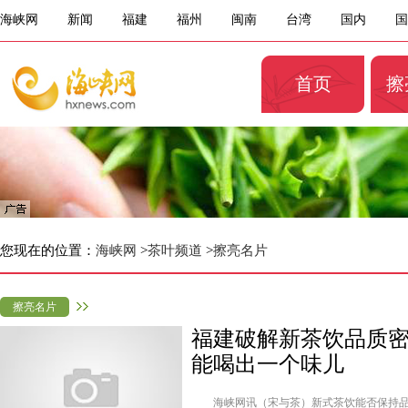
海峡网
新闻
福建
福州
闽南
台湾
国内
国
首页
擦
您现在的位置：
海峡网
>
茶叶频道
>
擦亮名片
擦亮名片
福建破解新茶饮品质
能喝出一个味儿
海峡网讯（宋与茶）新式茶饮能否保持