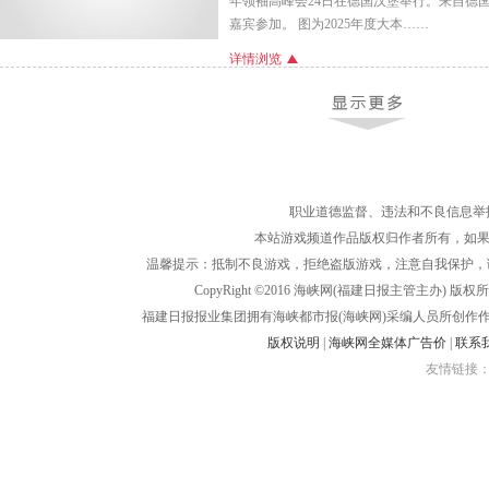
年领袖高峰会24日在德国汉堡举行。来自德
嘉宾参加。 图为2025年度大本……
详情浏览
职业道德监督、违法和不良信息举报电话：05
本站游戏频道作品版权归作者所有，如果
温馨提示：抵制不良游戏，拒绝盗版游戏，注意自我保护，
CopyRight ©2016 海峡网(福建日报主管主办) 版权所有
福建日报报业集团拥有海峡都市报(海峡网)采编人员所创作
版权说明
|
海峡网全媒体广告价
|
联系
友情链接