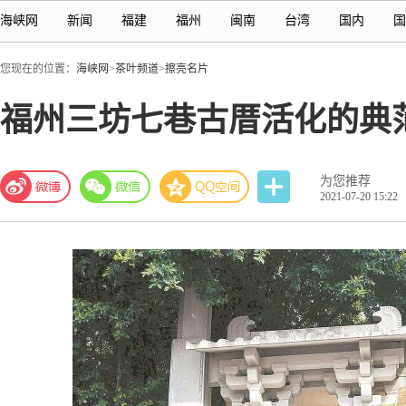
海峡网
新闻
福建
福州
闽南
台湾
国内
国
您现在的位置：
海峡网
>
茶叶频道
>
擦亮名片
福州三坊七巷古厝活化的典
为您推荐
2021-07-20 15:22