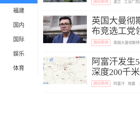
国际新闻
波兰
工业厂房
福建
英国大曼彻
国内
布竞选工党
国际
国际新闻
英国大曼彻斯特
领袖
娱乐
阿富汗发生5
体育
深度200千米
国际新闻
阿富汗
地震