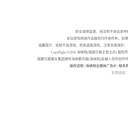
职业道德监督、违法和不良信息举报电话：05
本站游戏频道作品版权归作者所有，如果
温馨提示：抵制不良游戏，拒绝盗版游戏，注意自我保护，
CopyRight ©2016 海峡网(福建日报主管主办) 版权所有
福建日报报业集团拥有海峡都市报(海峡网)采编人员所创作
版权说明
|
海峡网全媒体广告价
|
联系
友情链接