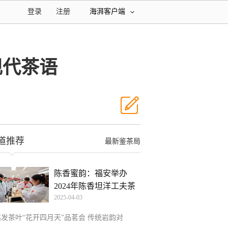
登录
注册
海湃客户端
现代茶语
道推荐
最新鉴茶局
陈香蜜韵：福安举办
2024年陈香坦洋工夫茶
2025-04-03
评选
夷发茶叶“花开四月天”品茗会 传统岩韵对