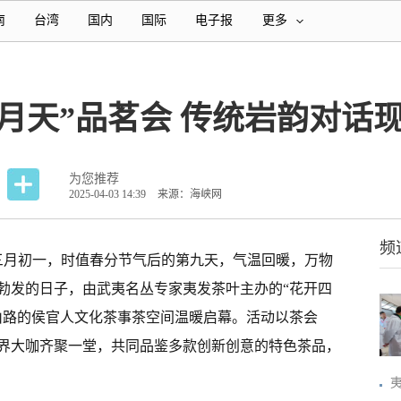
南
台湾
国内
国际
电子报
更多
月天”品茗会 传统岩韵对话
为您推荐
2025-04-03 14:39
来源：海峡网
频
历三月初一，时值春分节气后的第九天，气温回暖，万物
勃发的日子，由武夷名丛专家夷发茶叶主办的“花开四
山路的侯官人文化茶事茶空间温暖启幕。活动以茶会
界大咖齐聚一堂，共同品鉴多款创新创意的特色茶品，