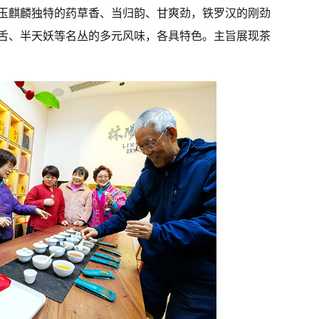
玉麒麟独特的药草香、当归韵、甘爽劲，铁罗汉的刚劲
舌、半天妖等名丛的多元风味，各具特色。主旨展现茶