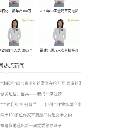
景石化二期年产100万
2023年中国金鸡百花电影
丙烷脱氢项目建成中交
节有福电影巡展31日启动
省6县市入选“2023全
福建：超万人次科技特派
县域发展潜力百强县”
员一线开展服务
周热点新闻
“体彩杯”闽台青少年轮滑赛在榕开赛 两岸轮滑
健民短语：当兵——我的一座残梦
小将同场竞技
“世界乳都”桂冠背后——伊利合作牧场单产水
两岸150多位作家齐聚厦门共赴文学之约
平高于美国
福建多地选出新一届党委领导班子