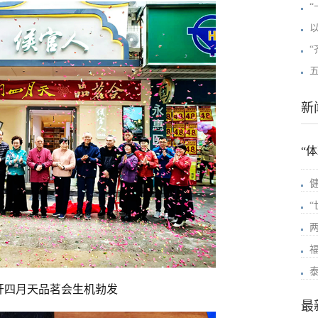
新
“
开四月天品茗会生机勃发
最