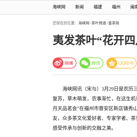
海峡网
新闻
福建
福州
闽
您现在的位置：
海峡网
>
茶叶频道
>
鉴茶局
夷发茶叶“花开四
海峡网
讯（宋与）3月29日是农
复苏，草木萌发，农事渐忙，在这生机
月天品茗会”在
福州市
晋安区新店镇秀
友，众多茶文化爱好者、专家学者、茶
感受传承与创新的交融之美。