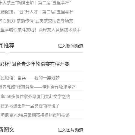
“十大茶王”新鲜出炉丨第二届“五里亭杯”
以赛促技，“晋”升人才丨第二届“五里亭杯
“齐心聚力·茶韵传情”武夷茶交助农专场茶
五里亭喊你来斗茶啦！两岸茶人竞逐技术能手
闻推荐
进入新闻频道
体彩杯”闽台青少年轮滑赛在榕开赛
健民短语：当兵——我的一座残梦
“世界乳都”桂冠背后——伊利合作牧场单产
两岸150多位作家齐聚厦门共赴文学之约
福建多地选出新一届党委领导班子
泰坦尼克VR特展暑期亮相福州市科技馆
新图文
进入图片频道