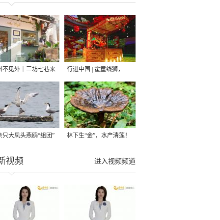
州不见外｜三坊七巷来
行进中国 | 霍童线狮，
咖啡“洋掌柜”
“飞”起！
0余只大凤头燕鸥“组团”
林下生“金”，水产清莲！
客 厦门集美滨海生态画
福州连江夏日风物上新
新视频
进入视频频道
再添生机