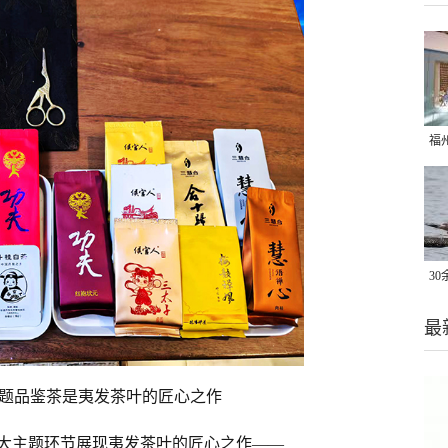
福
了
3
做
最
卷
题品鉴茶是夷发茶叶的匠心之作
大主题环节展现夷发茶叶的匠心之作——