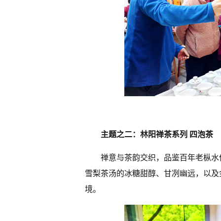
主题之二：
林阳禅茶系列
四泡茶
禅意与茶韵交织，品鉴百年老枞水
雪梨茶汤的冰糖甜醇、甘冽幽远，以及
境。