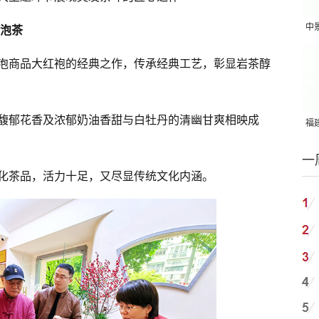
中
泡茶
吨
一泡商品大红袍的经典之作，传承经典工艺，彰显岩茶醇
馥郁花香及浓郁奶油香甜与白牡丹的清幽甘爽相映成
福建
国
一
化茶品，活力十足，又尽显传统文化内涵。