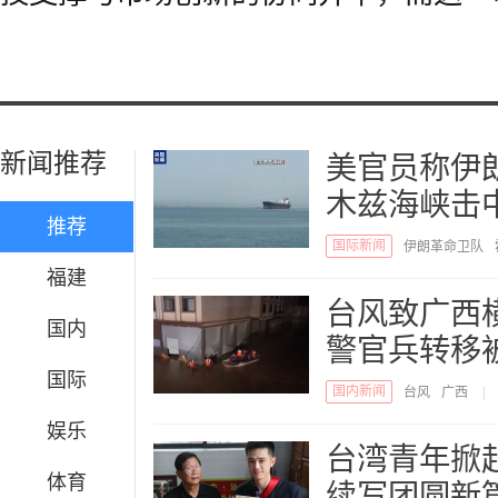
新闻推荐
美官员称伊
木兹海峡击
推荐
国际新闻
伊朗革命卫队
福建
台风致广西
国内
警官兵转移
国际
国内新闻
台风
广西
|
娱乐
台湾青年掀起
体育
续写团圆新