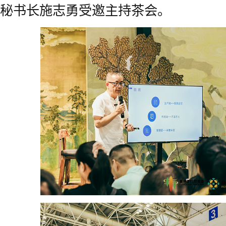
秘书长施志勇受邀主持茶会。