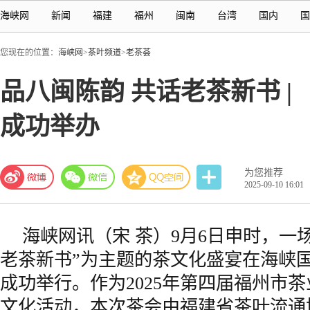
海峡网
新闻
福建
福州
闽南
台湾
国内
国
您现在的位置：
海峡网
>
茶叶频道
>
老茶荟
品八闽陈韵 共话老茶新书 
成功举办
为您推荐
2025-09-10 16:01
海峡网
讯（宋 茶）9月6日申时，一
老茶新书”为主题的茶文化盛宴在海峡
成功举行。作为2025年第四届
福州市
茶
文化活动，本次茶会由
福建省
茶叶流通