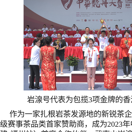
岩湶号代表为包揽3项金牌的香
作为一家扎根岩茶发源地的新锐茶企
级赛事茶品类首家赞助商，成为2023