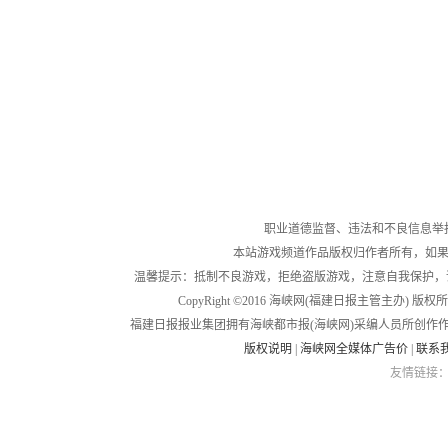
职业道德监督、违法和不良信息举报电话：05
本站游戏频道作品版权归作者所有，如果
温馨提示：抵制不良游戏，拒绝盗版游戏，注意自我保护，
CopyRight ©2016 海峡网(福建日报主管主办) 版权所有
福建日报报业集团拥有海峡都市报(海峡网)采编人员所创作
版权说明
|
海峡网全媒体广告价
|
联系
友情链接