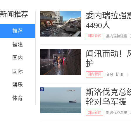
新闻推荐
委内瑞拉强
4490人
推荐
国际新闻
委内瑞拉强震
福建
闻汛而动！
国内
护
国际
国内新闻
台风
防汛
|
娱乐
斯洛伐克总
体育
轮对乌军援
国际新闻
斯洛伐克总统
划