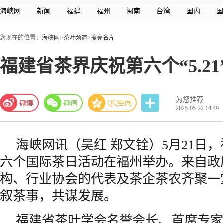
海峡网
新闻
福建
福州
闽南
台湾
国内
国
您现在的位置：
海峡网
>
茶叶频道
>
擦亮名片
福建省茶界庆祝第六个“5.2
为您推荐
2025-05-22 14:49
海峡网
讯（吴红 郑文铨）5月21日，
六个国际茶日活动在
福州
举办。来自政
构、行业协会的代表及茶企茶农齐聚一
叙茶事，共谋发展。
福建
省茶叶学会名誉会长、首席专家