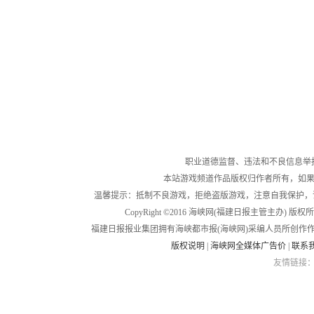
职业道德监督、违法和不良信息举报电话：05
本站游戏频道作品版权归作者所有，如果
温馨提示：抵制不良游戏，拒绝盗版游戏，注意自我保护，
CopyRight ©2016 海峡网(福建日报主管主办) 版权所有
福建日报报业集团拥有海峡都市报(海峡网)采编人员所创作
版权说明
|
海峡网全媒体广告价
|
联系
友情链接