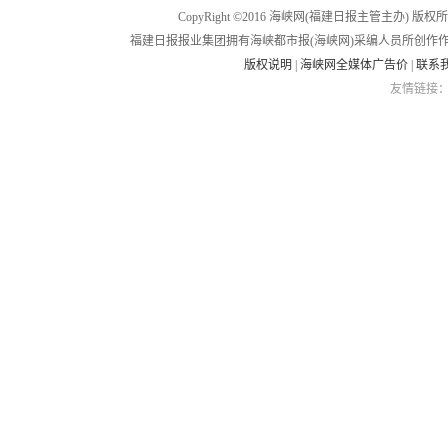
CopyRight ©2016 海峡网(福建日报主管主办) 版权所有
福建日报报业集团拥有海峡都市报(海峡网)采编人员所创作
版权说明
|
海峡网全媒体广告价
|
联系
友情链接