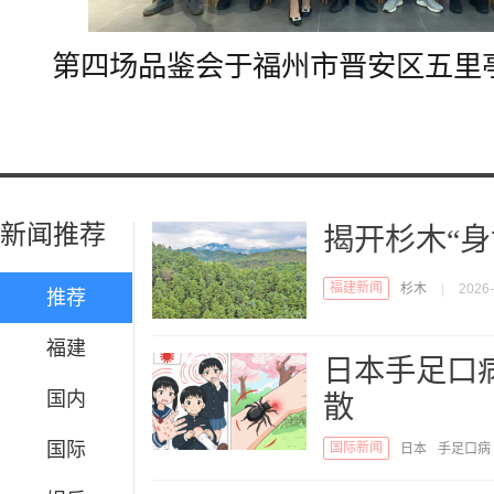
第四场品鉴会于
福州
市晋安区五里
新闻推荐
揭开杉木“身
福建新闻
杉木
|
2026-
推荐
福建
日本手足口
国内
散
国际
国际新闻
日本
手足口病