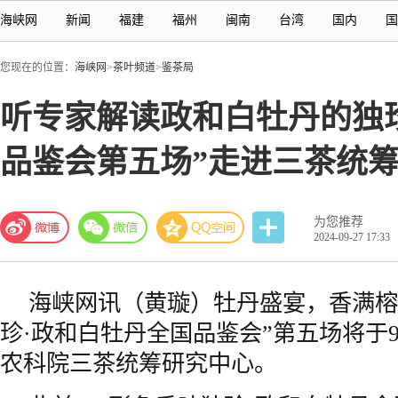
海峡网
新闻
福建
福州
闽南
台湾
国内
国
您现在的位置：
海峡网
>
茶叶频道
>
鉴茶局
听专家解读政和白牡丹的独珍与
品鉴会第五场”走进三茶统
为您推荐
2024-09-27 17:33
海峡网
讯（黄璇）牡丹盛宴，香满榕
珍·政和白牡丹全国品鉴会”第五场将于9
农科院三茶统筹研究中心。