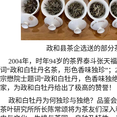
政和县茶企选送的部分
2004年，时年94岁的茶界泰斗张天福（1
词“政和白牡丹名茶，形色香味独珍”；20
宗懋院士题词“政和白牡丹，色香味独绝
家，为政和白牡丹给出了极高的赞誉！
政和白牡丹为何独珍与独绝？品鉴会
茶叶研究所所长陈常颂将为茶友们深入