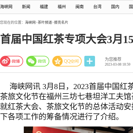
海峡网
新闻
福建
福州
闽南
台湾
国内
国
您现在的位置：
海峡网
>
茶叶频道
>
擦亮名片
首届中国红茶专项大会3月1
为您推荐
2023-03-08 18:59
海峡网
讯 3月8日，2023首届中国
茶旅文化节在
福州
三坊七巷坦洋工夫馆
就红茶大会、茶旅文化节的总体活动安
下各项工作的筹备情况进行了介绍。