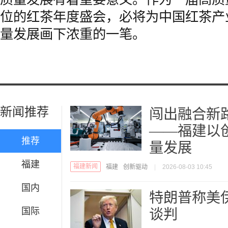
位的红茶年度盛会，必将为中国红茶产
量发展画下浓重的一笔。
新闻推荐
闯出融合新
——福建以
推荐
量发展
福建
福建新闻
福建
创新驱动
|
2026-08-03 10:45
国内
特朗普称美
国际
谈判