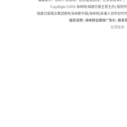
温馨提示：抵制不良游戏，拒绝盗版游戏，注意自我保护，
CopyRight ©2016 海峡网(福建日报主管主办) 版权所有
福建日报报业集团拥有海峡都市报(海峡网)采编人员所创作
版权说明
|
海峡网全媒体广告价
|
联系
友情链接